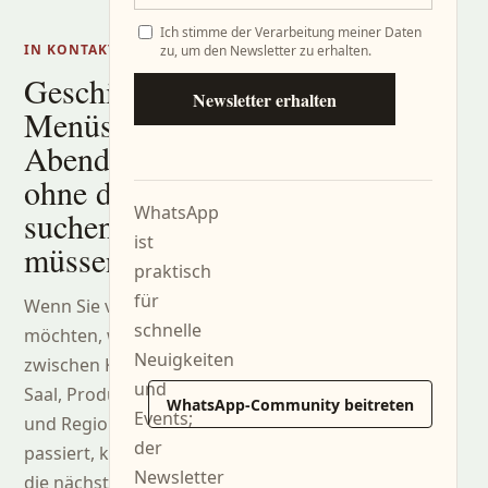
Ich stimme der Verarbeitung meiner Daten
IN KONTAKT BLEIBEN
zu, um den Newsletter zu erhalten.
Geschichten,
Newsletter erhalten
Menüs und
Abende,
ohne danach
WhatsApp
suchen zu
ist
müssen.
praktisch
für
Wenn Sie verfolgen
schnelle
möchten, was
Neuigkeiten
zwischen Küche,
und
Saal, Produzenten
WhatsApp-Community beitreten
Events;
und Region
der
passiert, können Sie
Newsletter
die nächsten