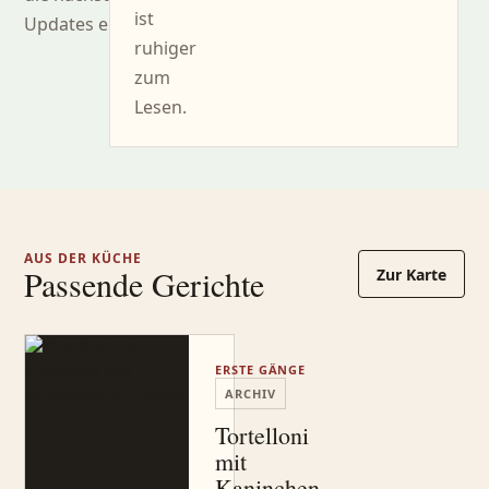
ist
Updates erhalten.
ruhiger
zum
Lesen.
AUS DER KÜCHE
Passende Gerichte
Zur Karte
ERSTE GÄNGE
ARCHIV
Tortelloni
mit
Kaninchen