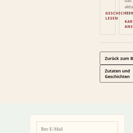
das
aktu
Men
GESCHICHTE
LESEN
KAR
AN
Zurück zum B
Zutaten und
Geschichten