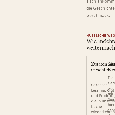
Tisch ankommt
die Geschichte
Geschmack.
NÜTZLICHE WE
Wie möcht
weitermac
Zutaten un
Akt
Geschichte
Kar
Die
Ger
Gardasee,
wec
Lessinia, Glut
mit
und Produkte
Sais
die in unsere
hier
Küche
seh
wiederkehren