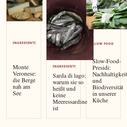
INGREDIENTI
SLOW FOOD
Slow-Food-
Monte
Presidi:
INGREDIENTI
Veronese:
Nachhaltigkei
Sarda di lago:
die Berge
und
warum sie so
nah am
Biodiversität
heißt und
See
in unserer
keine
Küche
Meeressardine
ist