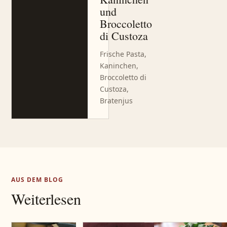
und
Broccoletto
di Custoza
Frische Pasta,
Kaninchen,
Broccoletto di
Custoza,
Bratenjus
AUS DEM BLOG
Weiterlesen