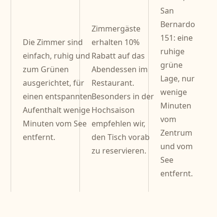
San
Bernardo
Zimmergäste
151: eine
Die Zimmer sind
erhalten 10%
ruhige
einfach, ruhig und
Rabatt auf das
grüne
zum Grünen
Abendessen im
Lage, nur
ausgerichtet, für
Restaurant.
wenige
einen entspannten
Besonders in der
Minuten
Aufenthalt wenige
Hochsaison
vom
Minuten vom See
empfehlen wir,
Zentrum
entfernt.
den Tisch vorab
und vom
zu reservieren.
See
entfernt.