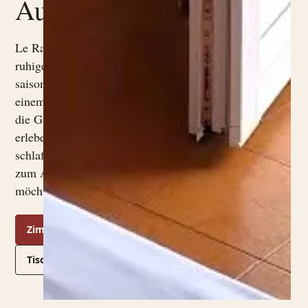
Aufenthalt.
Le Rasole verbindet
ruhige Zimmer und
saisonale Küche an
einem Ort. Für Gäste,
die Garda langsam
erleben, im Grünen
schlafen und ohne Auto
zum Abendessen gehen
möchten.
Zimmer buchen
Tisch buchen