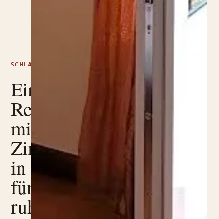
SCHLAFEN UND ESSEN
Ein
Restaurant
mit
Zimmern
in Garda,
für einen
ruhigen