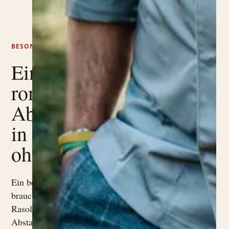
BESONDERE ANLAESSE
Ein
romantisches
Abendessen
in Garda,
ohne Eile.
Ein besonderer Abend
braucht keinen Lärm. Bei Le
Rasole zählen Ruhe,
Abstand zwischen den