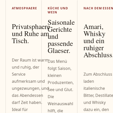
ATMOSPHAERE
KÜCHE UND
NACH DEM ESSE
WEIN
Saisonale
Privatsphaere
Amari,
Gerichte
und Ruhe am
Whisky
und
Tisch.
und ein
passende
ruhiger
Glaeser.
Abschluss
Der Raum ist warm
Das Menü
und ruhig, der
folgt Saison,
Service
Zum Abschluss
kleinen
aufmerksam und
laden
Produzenten,
ungezwungen, und
italienische
See und Glut.
das Abendessen
Bitter, Destillat
Die
darf Zeit haben.
und Whisky
Weinauswahl
Ideal für
dazu ein, den
hilft, die