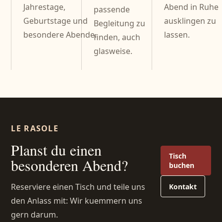
Jahrestage,
Abend in Ruhe
passende
Geburtstage und
ausklingen zu
Begleitung zu
besondere Abende.
lassen.
finden, auch
glasweise.
LE RASOLE
Planst du einen
Tisch
besonderen Abend?
buchen
Reserviere einen Tisch und teile uns
Kontakt
den Anlass mit: Wir kuemmern uns
gern darum.