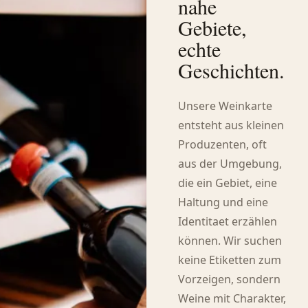
nahe
Gebiete,
echte
Geschichten.
Unsere Weinkarte
entsteht aus kleinen
Produzenten, oft
aus der Umgebung,
die ein Gebiet, eine
Haltung und eine
Identitaet erzählen
können. Wir suchen
keine Etiketten zum
Vorzeigen, sondern
Weine mit Charakter,