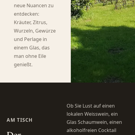
neue Nuancen zu
entdecken:
Kräuter, Zitrus,
Wurzeln, Gewürze
und Perlage in
einem Glas, das
man ohne Eile
genießt.
Ob Sie Lust auf einen
lokalen Weisswein, ein
AM TISCH
Glas Schaumwein, einen
alkoholfreien Cocktail
Der