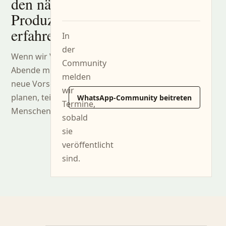
den nächsten
Produzentenabenden
erfahren?
In
der
Wenn wir Verkostungen,
Community
Abende mit Weingütern oder
melden
neue Vorschläge aus dem Keller
wir
planen, teilen wir sie mit den
WhatsApp-Community beitreten
Termine,
Menschen, die uns folgen.
sobald
sie
veröffentlicht
sind.