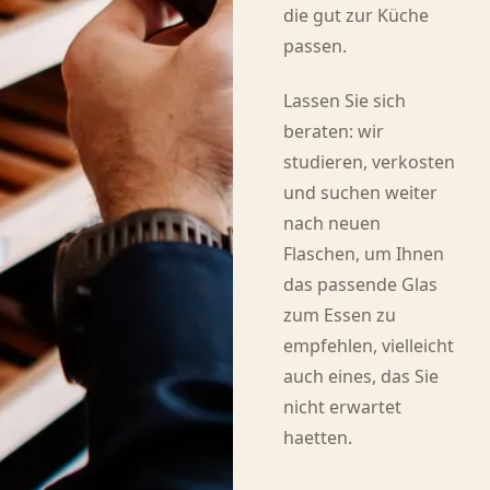
die gut zur Küche
passen.
Lassen Sie sich
beraten: wir
studieren, verkosten
und suchen weiter
nach neuen
Flaschen, um Ihnen
das passende Glas
zum Essen zu
empfehlen, vielleicht
auch eines, das Sie
nicht erwartet
haetten.