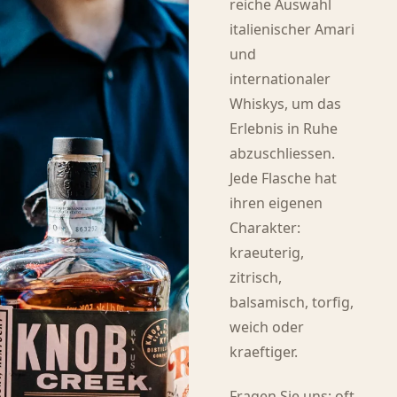
reiche Auswahl
italienischer Amari
und
internationaler
Whiskys, um das
Erlebnis in Ruhe
abzuschliessen.
Jede Flasche hat
ihren eigenen
Charakter:
kraeuterig,
zitrisch,
balsamisch, torfig,
weich oder
kraeftiger.
Fragen Sie uns: oft