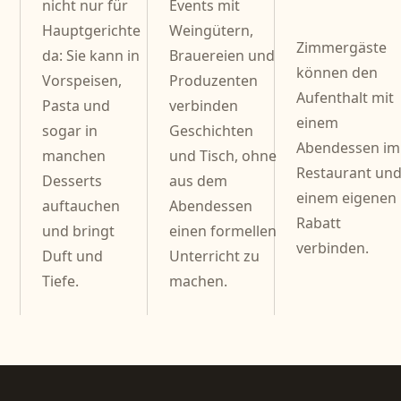
nicht nur für
Events mit
Hauptgerichte
Weingütern,
Zimmergäste
da: Sie kann in
Brauereien und
können den
Vorspeisen,
Produzenten
Aufenthalt mit
Pasta und
verbinden
einem
sogar in
Geschichten
Abendessen im
manchen
und Tisch, ohne
Restaurant un
Desserts
aus dem
einem eigenen
auftauchen
Abendessen
Rabatt
und bringt
einen formellen
verbinden.
Duft und
Unterricht zu
Tiefe.
machen.