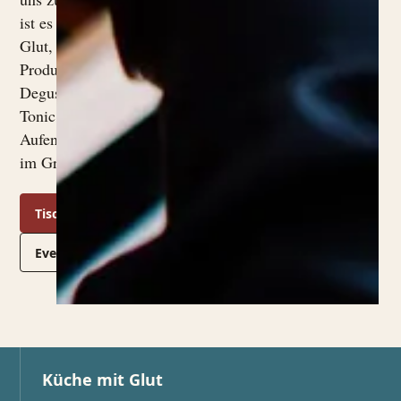
ist es ein Abendessen mit
Glut, manchmal ein
Produzentenabend, ein
Degustationsmenü, ein Bitter
Tonic vor dem Essen oder ein
Aufenthalt mit Abendessen
im Grünen.
Tisch buchen
Events ansehen
Küche mit Glut