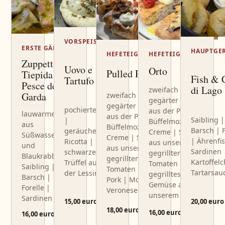
VORSPEISEN
ERSTE GÄNGE
HAUPTGE
HEFETEIG
HEFETEIG
Zuppetta
Uovo e
Orto
Pulled Pork
Tiepida di
Fish & 
Tartufo
Pesce del
di Lago
zweifach
Garda
zweifach
gegärter Teig
gegärter Teig
pochiertes Ei
aus der Pfanne |
lauwarmer Sud
aus der Pfanne |
Saibling |
|
Büffelmozzarella-
aus
Büffelmozzarella-
Barsch | F
geräucherter
Creme | Sauce
Süßwasserfisch
Creme | Sauce
| Ährenfi
Ricotta |
aus unseren
und
aus unseren
Sardinen 
schwarzer
gegrillten
Blaukrabbe |
gegrillten
Kartoffelc
Trüffel aus
Tomaten |
Saibling |
Tomaten | Pulled
Tartarsau
der Lessinia
gegrilltes
Barsch |
Pork | Monte-
Gemüse aus
Forelle |
Veronese-Fondue
unserem Garten
Sardinen
20,00 euro
15,00 euro
18,00 euro
16,00 euro
16,00 euro