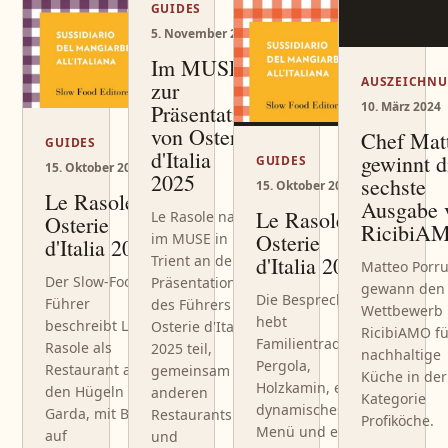
GUIDES
5. November 2024
Im MUSE
AUSZEICHN
zur
10. März 2024
Präsentation
von Osterie
Chef Mat
GUIDES
d'Italia
gewinnt d
GUIDES
15. Oktober 2025
2025
sechste
15. Oktober 2024
Le Rasole in
Ausgabe 
Le Rasole in
Le Rasole nahm
Osterie
RicibiA
Osterie
im MUSE in
d'Italia 2026
d'Italia 2025
Trient an der
Matteo Porr
Der Slow-Food-
Präsentation
gewann den
Die Besprechung
Führer
des Führers
Wettbewerb
hebt
beschreibt Le
Osterie d'Italia
RicibiAMO f
Familientradition,
Rasole als
2025 teil,
nachhaltige
Pergola,
Restaurant auf
gemeinsam mit
Küche in der
Holzkamin, ein
den Hügeln von
anderen
Kategorie
dynamisches
Garda, mit Blick
Restaurants
Profiköche.
Menü und eine
auf
und