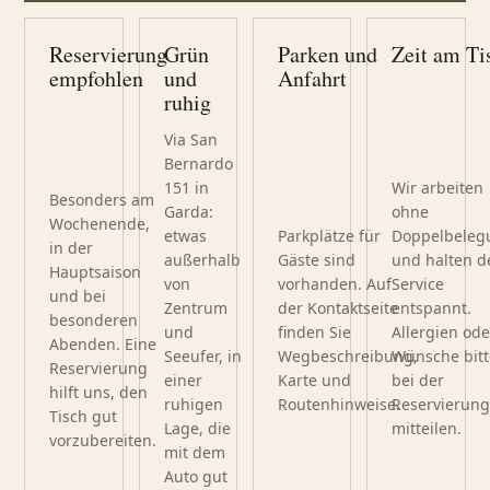
Reservierung
Grün
Parken und
Zeit am Ti
empfohlen
und
Anfahrt
ruhig
Via San
Bernardo
151 in
Wir arbeiten
Besonders am
Garda:
ohne
Wochenende,
etwas
Parkplätze für
Doppelbeleg
in der
außerhalb
Gäste sind
und halten d
Hauptsaison
von
vorhanden. Auf
Service
und bei
Zentrum
der Kontaktseite
entspannt.
besonderen
und
finden Sie
Allergien ode
Abenden. Eine
Seeufer, in
Wegbeschreibung,
Wünsche bitt
Reservierung
einer
Karte und
bei der
hilft uns, den
ruhigen
Routenhinweise.
Reservierun
Tisch gut
Lage, die
mitteilen.
vorzubereiten.
mit dem
Auto gut