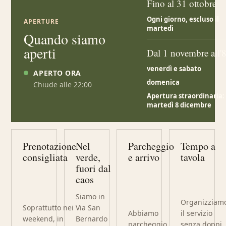
Fino al 31 ottobre
Ogni giorno, escluso il
APERTURE
martedì
Quando siamo
aperti
Dal 1 novembre all'
venerdì e sabato
APERTO ORA
domenica
Chiude alle 22:00
Apertura straordinaria:
martedì 8 dicembre
Prenotazione
Nel
Parcheggio
Tempo a
consigliata
verde,
e arrivo
tavola
fuori dal
caos
Siamo in
Organizziam
Soprattutto nei
Via San
Abbiamo
il servizio
weekend, in
Bernardo
parcheggio
senza doppi