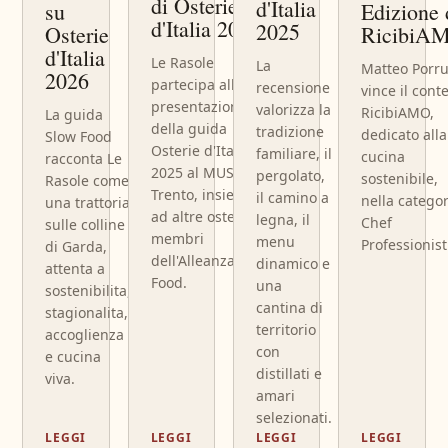
di Osterie
d'Italia
Edizione 
su
d'Italia 2025
2025
RicibiA
Osterie
d'Italia
Le Rasole
La
Matteo Porr
2026
partecipa alla
recensione
vince il cont
presentazione
valorizza la
RicibiAMO,
La guida
della guida
tradizione
dedicato alla
Slow Food
Osterie d'Italia
familiare, il
cucina
racconta Le
2025 al MUSE di
pergolato,
sostenibile,
Rasole come
Trento, insieme
il camino a
nella categor
una trattoria
ad altre osterie e
legna, il
Chef
sulle colline
membri
menu
Professionist
di Garda,
dell'Alleanza Slow
dinamico e
attenta a
Food.
una
sostenibilita,
cantina di
stagionalita,
territorio
accoglienza
con
e cucina
distillati e
viva.
amari
selezionati.
LEGGI
LEGGI
LEGGI
LEGGI