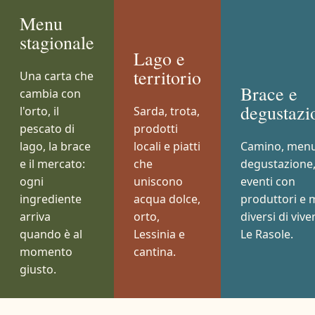
Menu
stagionale
Lago e
territorio
Una carta che
Brace e
cambia con
degustazi
l'orto, il
Sarda, trota,
pescato di
prodotti
lago, la brace
locali e piatti
Camino, men
e il mercato:
che
degustazione
ogni
uniscono
eventi con
ingrediente
acqua dolce,
produttori e 
arriva
orto,
diversi di vive
quando è al
Lessinia e
Le Rasole.
momento
cantina.
giusto.