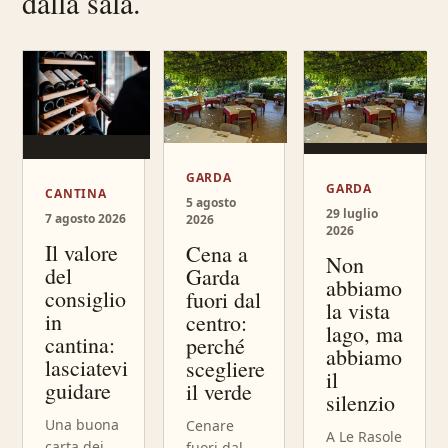
dalla sala.
GARDA
GARDA
CANTINA
5 agosto
29 luglio
7 agosto 2026
2026
2026
Il valore
Cena a
Non
del
Garda
abbiamo
consiglio
fuori dal
la vista
in
centro:
lago, ma
cantina:
perché
abbiamo
lasciatevi
scegliere
il
guidare
il verde
silenzio
Una buona
Cenare
A Le Rasole
carta dei
fuori dal