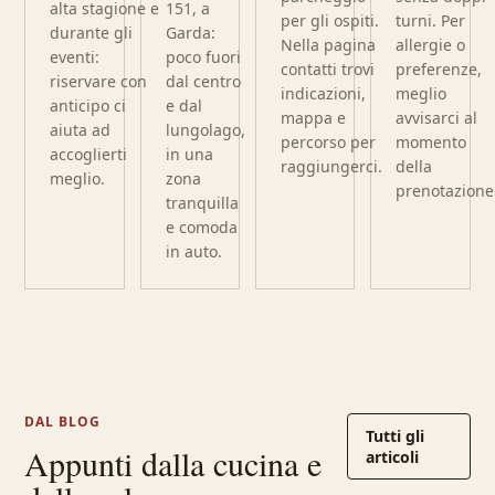
alta stagione e
151, a
per gli ospiti.
turni. Per
durante gli
Garda:
Nella pagina
allergie o
eventi:
poco fuori
contatti trovi
preferenze,
riservare con
dal centro
indicazioni,
meglio
anticipo ci
e dal
mappa e
avvisarci al
aiuta ad
lungolago,
percorso per
momento
accoglierti
in una
raggiungerci.
della
meglio.
zona
prenotazione
tranquilla
e comoda
in auto.
DAL BLOG
Tutti gli
Appunti dalla cucina e
articoli