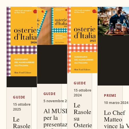
GUIDE
15 ottobre
GUIDE
2024
PREMI
GUIDE
5 novembre 2024
10 marzo 2024
Le
15 ottobre
Al MUSE
2025
Rasole
Lo Chef
per la
su
Matteo
Le
presentazione
Osterie
vince la 
Rasole