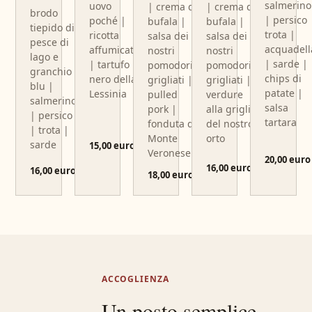
salmerino
uovo
| crema di
| crema di
brodo
| persico 
poché |
bufala |
bufala |
tiepido di
trota |
ricotta
salsa dei
salsa dei
pesce di
acquadell
affumicata
nostri
nostri
lago e
| sarde |
| tartufo
pomodori
pomodori
granchio
chips di
nero della
grigliati |
grigliati |
blu |
patate |
Lessinia
verdure
pulled
salmerino
salsa
alla griglia
pork |
| persico
tartara
del nostro
fonduta di
| trota |
orto
Monte
sarde
15,00 euro
Veronese
20,00 euro
16,00 euro
16,00 euro
18,00 euro
ACCOGLIENZA
Un posto semplice,