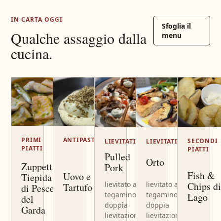
IN CARTA OGGI
Sfoglia il
Qualche assaggio dalla
menu
cucina.
PRIMI
ANTIPASTI
SECONDI
LIEVITATI
LIEVITATI
PIATTI
PIATTI
Pulled
Orto
Zuppetta
Pork
Fish &
Uovo e
Tiepida
Chips d
lievitato al
lievitato al
Tartufo
di Pesce
tegamino a
tegamino a
Lago
del
doppia
doppia
Garda
lievitazione
lievitazione