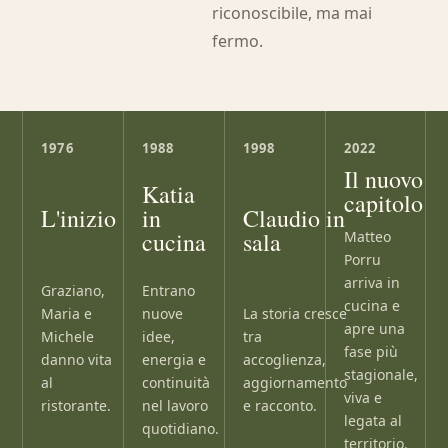
riconoscibile, ma mai
fermo.
1976
1988
1998
2022
Il nuovo
Katia
capitolo
Claudio in
L'inizio
in
sala
cucina
Matteo
Porru
arriva in
Graziano,
Entrano
cucina e
Maria e
La storia cresce
nuove
apre una
Michele
tra
idee,
fase più
danno vita
accoglienza,
energia e
stagionale,
al
aggiornamento
continuità
viva e
ristorante.
e racconto.
nel lavoro
legata al
quotidiano.
territorio.