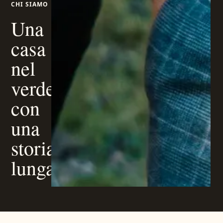
CHI SIAMO
Una
casa
nel
verde,
con
una
storia
lunga.