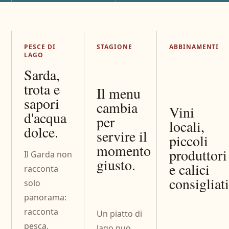
PESCE DI
STAGIONE
ABBINAMENTI
LAGO
Sarda,
trota e
Il menu
sapori
cambia
Vini
d'acqua
per
locali,
dolce.
servire il
piccoli
momento
produttori
Il Garda non
giusto.
e calici
racconta
consigliati
solo
panorama:
racconta
Un piatto di
pesca,
lago puo