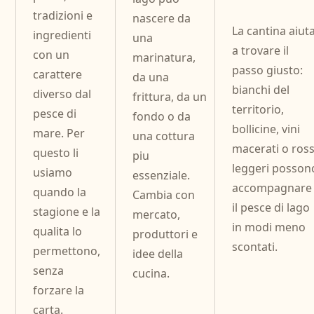
tradizioni e
nascere da
La cantina aiut
ingredienti
una
a trovare il
con un
marinatura,
passo giusto:
carattere
da una
bianchi del
diverso dal
frittura, da un
territorio,
pesce di
fondo o da
bollicine, vini
mare. Per
una cottura
macerati o ross
questo li
piu
leggeri posson
usiamo
essenziale.
accompagnare
quando la
Cambia con
il pesce di lago
stagione e la
mercato,
in modi meno
qualita lo
produttori e
scontati.
permettono,
idee della
senza
cucina.
forzare la
carta.