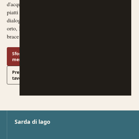
d'acqua dolce e
piatti che
dialogano con
orto, Lessinia,
brace e cantina.
Sfoglia il
menu
Prenota un
tavolo
Sarda di lago