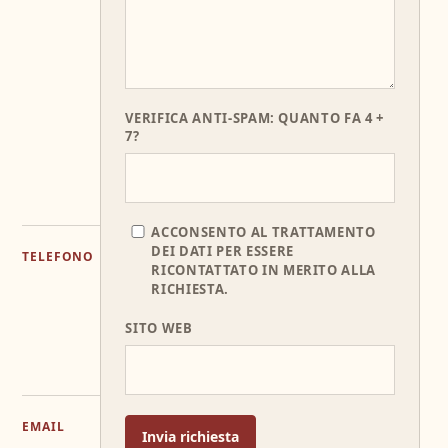
San
Bernardo
151
37016
Garda
VERIFICA ANTI-SPAM: QUANTO FA 4 +
7?
(VR)
APRI
INDICAZIONI
ACCONSENTO AL TRATTAMENTO
DEI DATI PER ESSERE
TELEFONO
+39
RICONTATTATO IN MERITO ALLA
045
RICHIESTA.
72
SITO WEB
55
686
EMAIL
INFO@LERASOLE.IT
Invia richiesta