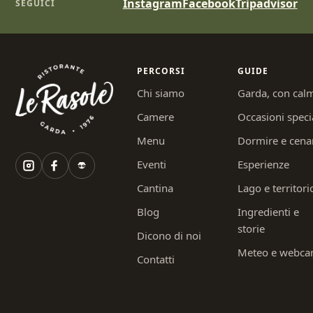
Instagram
Facebook
Tripadvisor
SEGUICI
PERCORSI
GUIDE
Chi siamo
Garda, con cal
Camere
Occasioni speci
Menu
Dormire e cena
Eventi
Esperienze
Cantina
Lago e territori
Blog
Ingredienti e
storie
Dicono di noi
Meteo e webc
Contatti