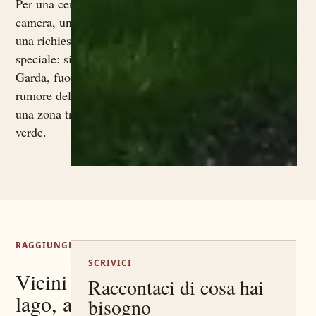
Per una cena, una
camera, un evento o
una richiesta
speciale: siamo a
Garda, fuori dal
rumore del centro, in
una zona tranquilla e
verde.
RAGGIUNGERCI
SCRIVICI
Vicini al
Raccontaci di cosa hai
lago, avvolti
bisogno