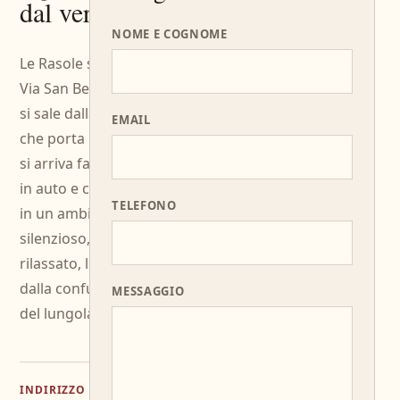
dal verde.
NOME E COGNOME
Le Rasole si trova in
Via San Bernardo:
si sale dalla strada
EMAIL
che porta in collina,
si arriva facilmente
in auto e ci si siede
TELEFONO
in un ambiente
silenzioso,
rilassato, lontano
dalla confusione
MESSAGGIO
del lungolago.
Via
INDIRIZZO