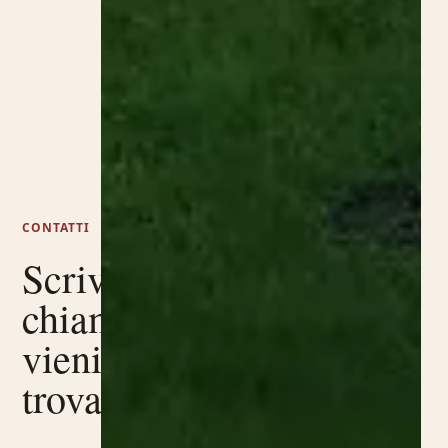
CONTATTI
Scrivici,
chiamaci,
vieni a
trovarci.