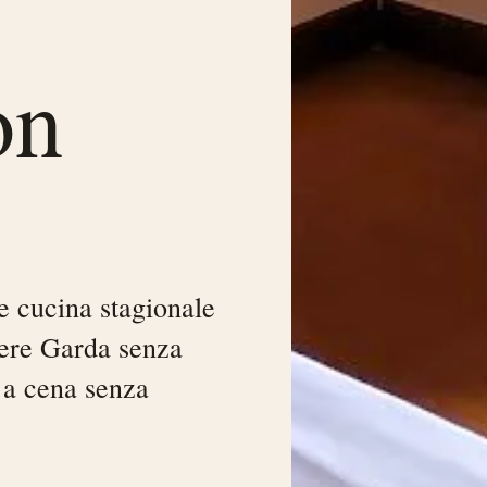
on
e cucina stagionale
vere Garda senza
 a cena senza