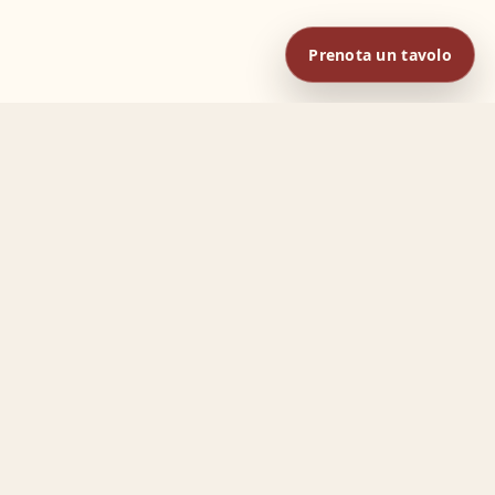
Prenota un tavolo
POSIZIONE
Fuori dal caos,
vicini a tutto.
Siamo a Garda, in Via San Bernardo
151: una zona verde e tranquilla da cui
raggiungere il centro e il lago in pochi
minuti.