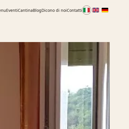
enu
Eventi
Cantina
Blog
Dicono di noi
Contatti