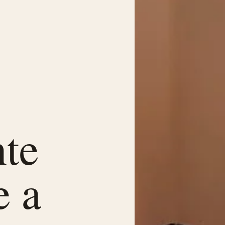
nte
e a