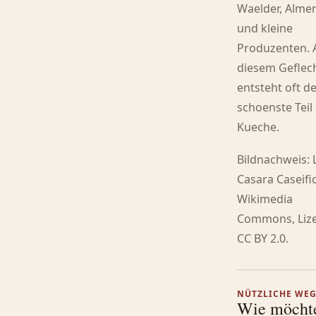
Waelder, Alme
und kleine
Produzenten. 
diesem Geflec
entsteht oft d
schoenste Teil
Kueche.
Bildnachweis: 
Casara Caseific
Wikimedia
Commons, Liz
CC BY 2.0.
NÜTZLICHE WE
Wie möcht