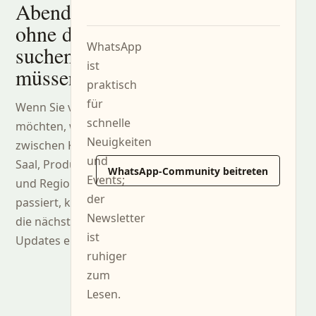
Abende,
ohne danach
WhatsApp
suchen zu
ist
müssen.
praktisch
für
Wenn Sie verfolgen
schnelle
möchten, was
Neuigkeiten
zwischen Küche,
und
Saal, Produzenten
WhatsApp-Community beitreten
Events;
und Region
der
passiert, können Sie
Newsletter
die nächsten
ist
Updates erhalten.
ruhiger
zum
Lesen.