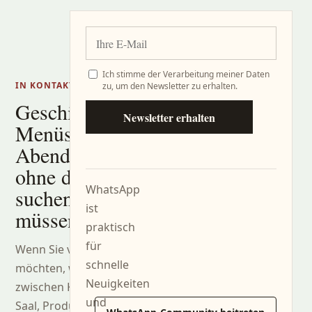
Ich stimme der Verarbeitung meiner Daten
IN KONTAKT BLEIBEN
zu, um den Newsletter zu erhalten.
Geschichten,
Newsletter erhalten
Menüs und
Abende,
ohne danach
WhatsApp
suchen zu
ist
müssen.
praktisch
für
Wenn Sie verfolgen
schnelle
möchten, was
Neuigkeiten
zwischen Küche,
und
Saal, Produzenten