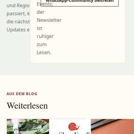
WhatsApp-Community beitreten
Events;
und Region
der
passiert, können Sie
Newsletter
die nächsten
ist
Updates erhalten.
ruhiger
zum
Lesen.
AUS DEM BLOG
Weiterlesen