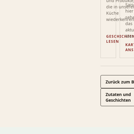
und Produkte
Sais
die in unsere
hier
Küche
sehe
wiederkehren
das
aktu
Men
GESCHICHTE
LESEN
KAR
ANS
Zurück zum B
Zutaten und
Geschichten