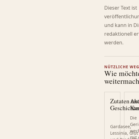
Dieser Text ist
veröffentlichu
und kann in Di
redaktionell e
werden.
NÜTZLICHE WE
Wie möcht
weitermac
Zutaten un
Akt
Geschichte
Kar
Die
Geri
Gardasee,
wec
Lessinia, Glut
mit 