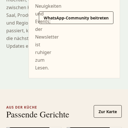
Neuigkeiten
zwischen Küche,
und
Saal, Produzenten
WhatsApp-Community beitreten
Events;
und Region
der
passiert, können Sie
Newsletter
die nächsten
ist
Updates erhalten.
ruhiger
zum
Lesen.
AUS DER KÜCHE
Passende Gerichte
Zur Karte