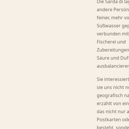
Die Sarda di la
andere Persönl
feiner, mehr 
Süßwasser gep
verbunden mit
Fischerei und
Zubereitungen,
Säure und Duf
ausbalanciere
Sie interessier
sie uns nicht n
geografisch nah
erzählt von ei
das nicht nur 
Postkarten ode
besteht, sond