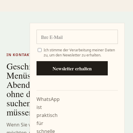
Ich stimme der Verarbeitung meiner Daten
IN KONTAKT BLEIBEN
zu, um den Newsletter zu erhalten.
Geschichten,
Newsletter erhalten
Menüs und
Abende,
ohne danach
WhatsApp
suchen zu
ist
müssen.
praktisch
für
Wenn Sie verfolgen
schnelle
möchten, was