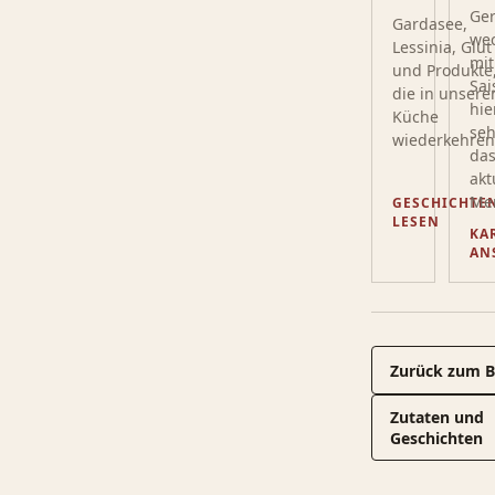
Ger
Gardasee,
we
Lessinia, Glut
mit
und Produkte
Sai
die in unsere
hie
Küche
seh
wiederkehren
da
akt
Me
GESCHICHTE
LESEN
KA
AN
Zurück zum B
Zutaten und
Geschichten