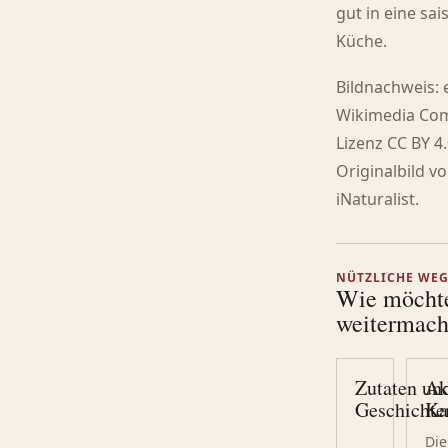
gut in eine sai
Küche.
Bildnachweis: 
Wikimedia Co
Lizenz CC BY 4.
Originalbild v
iNaturalist.
NÜTZLICHE WE
Wie möcht
weitermac
Zutaten un
Ak
Geschichte
Ka
Die