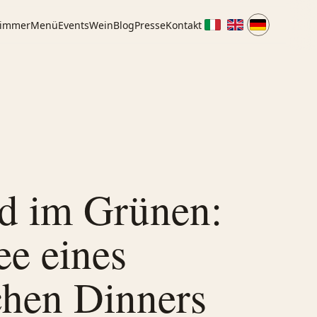
immer
Menü
Events
Wein
Blog
Presse
Kontakt
d im Grünen:
ee eines
chen Dinners