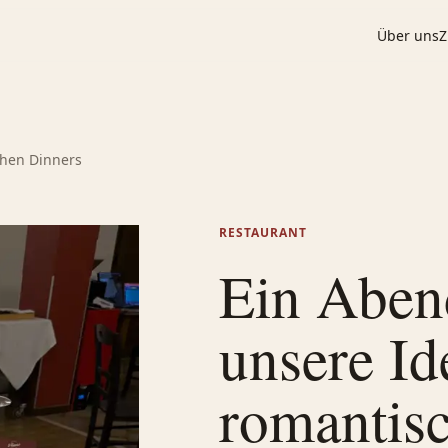
Über uns
Z
chen Dinners
RESTAURANT
Ein Aben
unsere Id
romantis