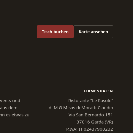
Tisch buchen
Karte ansehen
FIRMENDATEN
Events und
Ristorante "Le Rasole"
n aus dem
di M.G.M sas di Moratti Claudio
nn es etwas zu
Via San Bernardo 151
37016 Garda (VR)
P.IVA: IT 02437900232