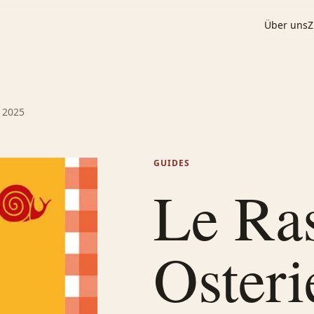
Über uns
Z
a 2025
GUIDES
Le Ras
Osterie