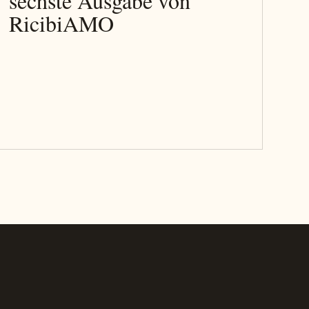
sechste Ausgabe von
RicibiAMO