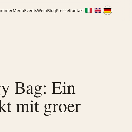
immer
Menü
Events
Wein
Blog
Presse
Kontakt
y Bag: Ein
kt mit groer