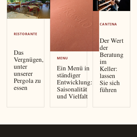
CANTINA
RISTORANTE
Der Wert
der
Das
Beratung
Vergnügen,
MENU
im
unter
Ein Menü in
Keller:
unserer
ständiger
lassen
Pergola zu
Entwicklung:
Sie sich
essen
Saisonalität
führen
und Vielfalt