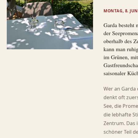
MONTAG, 8. JUN
Garda besteht n
der Seepromen
oberhalb des Z
kann man ruhig
im Grünen, mi
Gastfreundscha
saisonaler Küc
Wer an Garda 
denkt oft zuer
See, die Prom
die lebhafte 
Zentrum. Das i
schöner Teil d