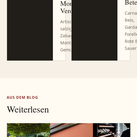
Bet
Monte
Veronese
Carna
Reis,
Artischocke,
Garda
salziger
Forell
Zabaglione,
Rote 
Monte Veronese,
Sauer
Gemüsefond
AUS DEM BLOG
Weiterlesen