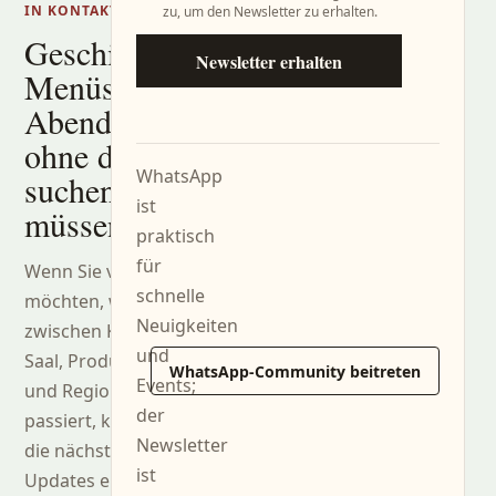
IN KONTAKT BLEIBEN
zu, um den Newsletter zu erhalten.
Geschichten,
Newsletter erhalten
Menüs und
Abende,
ohne danach
WhatsApp
suchen zu
ist
müssen.
praktisch
für
Wenn Sie verfolgen
schnelle
möchten, was
Neuigkeiten
zwischen Küche,
und
Saal, Produzenten
WhatsApp-Community beitreten
Events;
und Region
der
passiert, können Sie
Newsletter
die nächsten
ist
Updates erhalten.