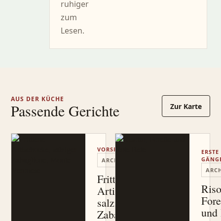
ruhiger
zum
Lesen.
AUS DER KÜCHE
Passende Gerichte
Zur Karte
VORSPEISEN
ERSTE
GÄNG
ARCHIV
ARCH
Frittierte
Riso
Artischocke,
Fore
salziger
und 
Zabaglione,