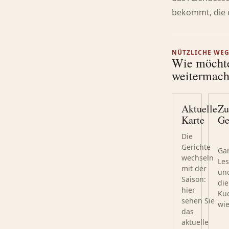
bekommt, die e
NÜTZLICHE WE
Wie möcht
weitermac
Aktuelle
Zu
Karte
Ge
Die
Gerichte
Ga
wechseln
Les
mit der
und
Saison:
die
hier
Kü
sehen Sie
wi
das
aktuelle