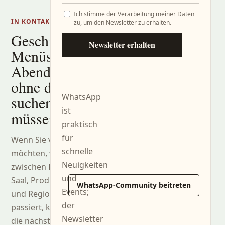
Ich stimme der Verarbeitung meiner Daten
IN KONTAKT BLEIBEN
zu, um den Newsletter zu erhalten.
Geschichten,
Newsletter erhalten
Menüs und
Abende,
ohne danach
WhatsApp
suchen zu
ist
müssen.
praktisch
für
Wenn Sie verfolgen
schnelle
möchten, was
Neuigkeiten
zwischen Küche,
und
Saal, Produzenten
WhatsApp-Community beitreten
Events;
und Region
der
passiert, können Sie
Newsletter
die nächsten