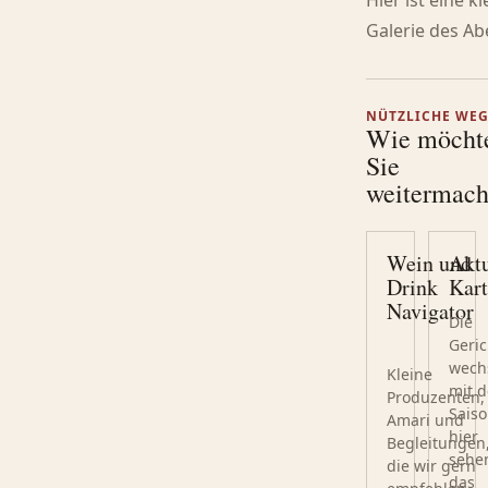
Hier ist eine kl
Galerie des A
NÜTZLICHE WE
Wie möcht
Sie
weitermac
Wein und
Aktu
Drink
Kart
Navigator
Die
Geric
wech
Kleine
mit d
Produzenten,
Saiso
Amari und
hier
Begleitungen
sehen
die wir gern
das