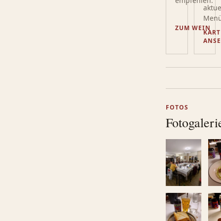
empfehlen.
aktue
Menü
ZUM WEIN
KART
ANS
FOTOS
Fotogaleri