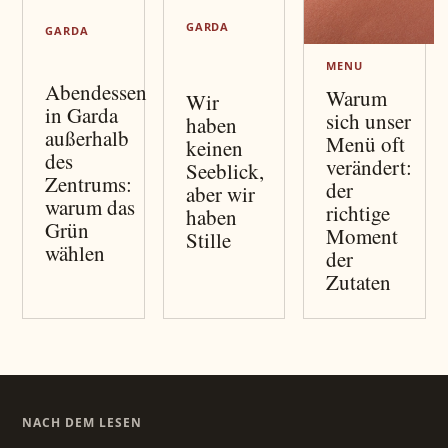
GARDA
GARDA
MENU
Abendessen
Warum
Wir
in Garda
sich unser
haben
außerhalb
Menü oft
keinen
des
verändert:
Seeblick,
Zentrums:
der
aber wir
warum das
richtige
haben
Grün
Moment
Stille
wählen
der
Zutaten
NACH DEM LESEN