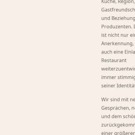
Küche, Region
Gastfreundsch
und Beziehun
Produzenten. 
ist nicht nur e
Anerkennung,
auch eine Einl
Restaurant
weiterzuentwic
immer stimmig
seiner Identitä
Wir sind mit n
Gesprächen, n
und dem schö
zurückgekomm
einer größere