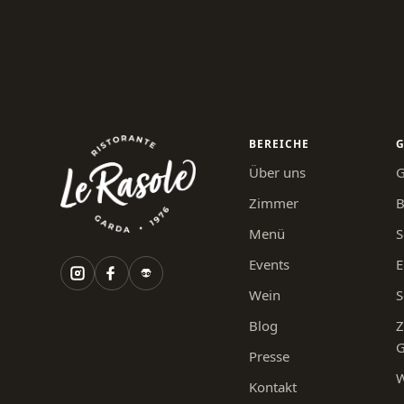
BEREICHE
G
Über uns
G
Zimmer
B
Menü
S
Events
E
Wein
S
Blog
Z
G
Presse
W
Kontakt