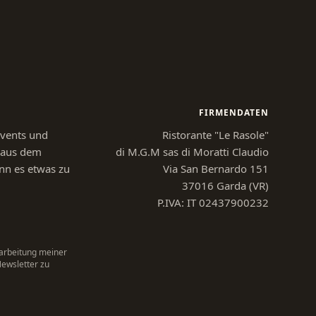
FIRMENDATEN
Events und
Ristorante "Le Rasole"
n aus dem
di M.G.M sas di Moratti Claudio
nn es etwas zu
Via San Bernardo 151
37016 Garda (VR)
P.IVA: IT 02437900232
arbeitung meiner
ewsletter zu