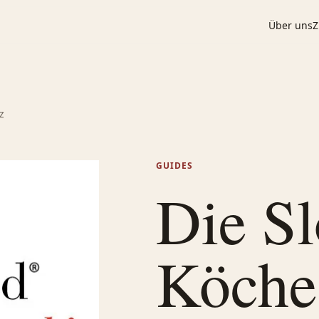
Über uns
Z
z
GUIDES
Die S
Köche