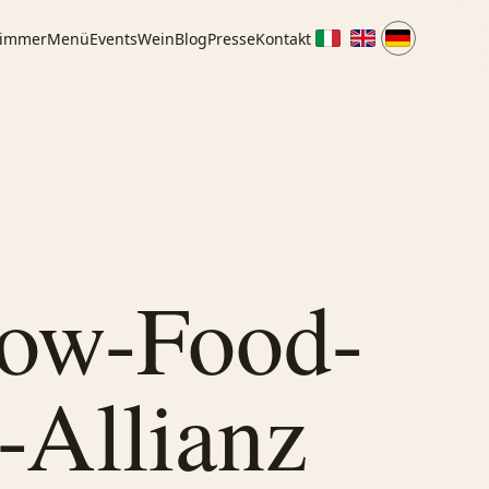
immer
Menü
Events
Wein
Blog
Presse
Kontakt
low-Food-
-Allianz