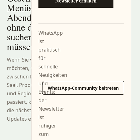
Newsletter erhalten
Menüs und
Abende,
ohne danach
WhatsApp
suchen zu
ist
müssen.
praktisch
für
Wenn Sie verfolgen
schnelle
möchten, was
Neuigkeiten
zwischen Küche,
und
Saal, Produzenten
WhatsApp-Community beitreten
Events;
und Region
der
passiert, können Sie
Newsletter
die nächsten
ist
Updates erhalten.
ruhiger
zum