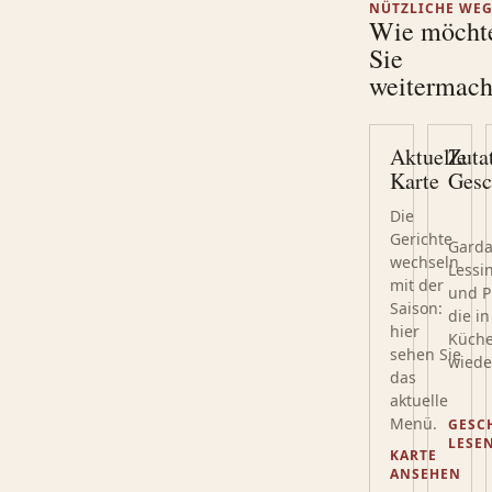
NÜTZLICHE WE
Wie möcht
Sie
weitermac
Aktuelle
Zuta
Karte
Gesc
Die
Gerichte
Garda
wechseln
Lessin
mit der
und P
Saison:
die i
hier
Küch
sehen Sie
wiede
das
aktuelle
Menü.
GESC
LESE
KARTE
ANSEHEN