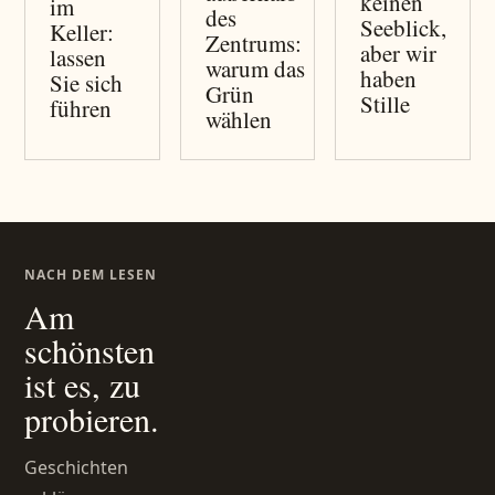
keinen
im
des
Seeblick,
Keller:
Zentrums:
aber wir
lassen
warum das
haben
Sie sich
Grün
Stille
führen
wählen
NACH DEM LESEN
Am
schönsten
ist es, zu
probieren.
Geschichten