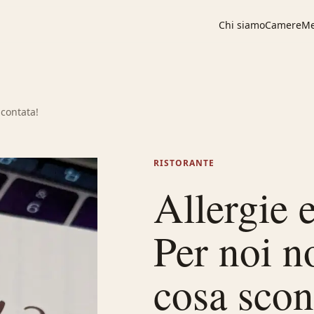
Chi siamo
Camere
M
scontata!
RISTORANTE
Allergie 
Per noi n
cosa scon