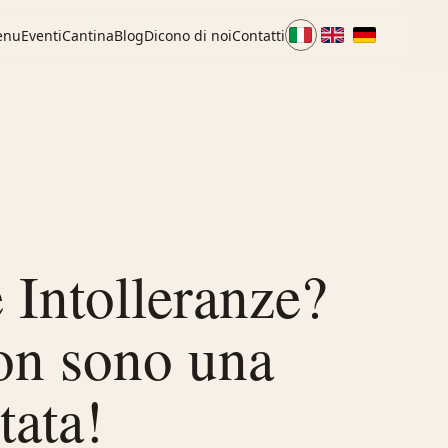
enu
Eventi
Cantina
Blog
Dicono di noi
Contatti
e Intolleranze?
on sono una
tata!