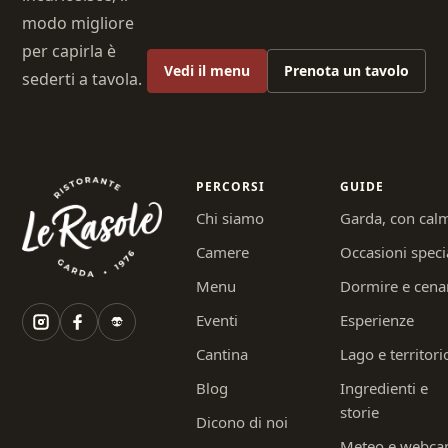
modo migliore
per capirla è
Vedi il menu
Prenota un tavolo
sederti a tavola.
PERCORSI
GUIDE
Chi siamo
Garda, con cal
Camere
Occasioni speci
Menu
Dormire e cena
Eventi
Esperienze
Cantina
Lago e territori
Blog
Ingredienti e
storie
Dicono di noi
Meteo e webc