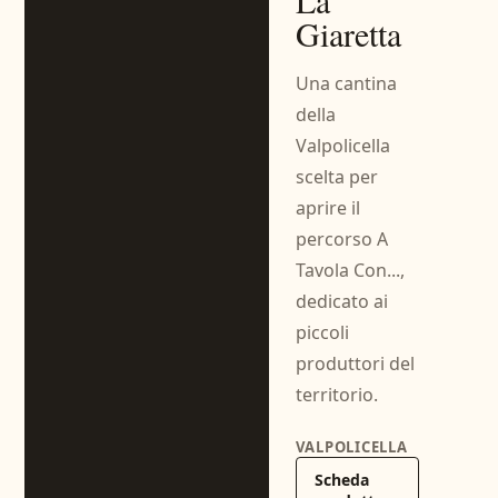
La
Giaretta
Una cantina
della
Valpolicella
scelta per
aprire il
percorso A
Tavola Con...,
dedicato ai
piccoli
produttori del
territorio.
VALPOLICELLA
Scheda