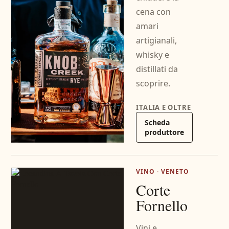
cena con
amari
artigianali,
whisky e
distillati da
scoprire.
ITALIA E OLTRE
Scheda
produttore
VINO · VENETO
Corte
Fornello
Vini e