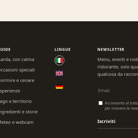
UIDE
LINGUE
NEWSLETTER
arda, con calma
Menu, eventi e not
ristorante, solo q
ccasioni speciali
qualcosa da raccon
ormire e cenare
sperienze
ago e territorio
Acconsento al tratt
per ricevere la news
ngredienti e storie
Iscriviti
eteo e webcam