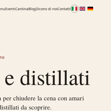
enu
Eventi
Cantina
Blog
Dicono di noi
Contatti
STO
e distillati
a per chiudere la cena con amari
istillati da scoprire.