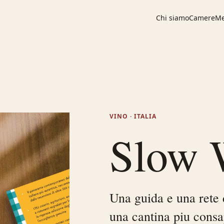
Chi siamo
Camere
M
VINO · ITALIA
Slow 
Una guida e una rete 
una cantina piu consap