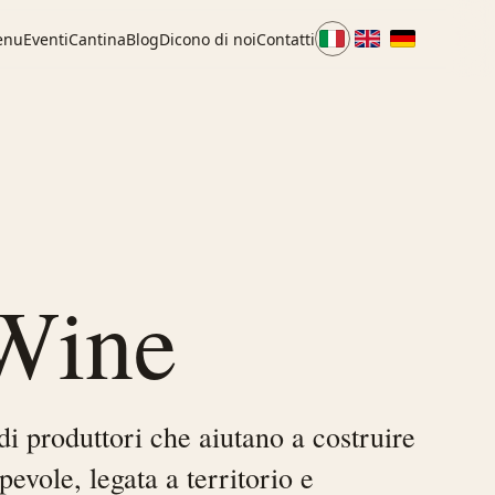
enu
Eventi
Cantina
Blog
Dicono di noi
Contatti
Wine
di produttori che aiutano a costruire
evole, legata a territorio e