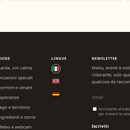
UIDE
LINGUE
NEWSLETTER
arda, con calma
Menu, eventi e not
ristorante, solo q
ccasioni speciali
qualcosa da raccon
ormire e cenare
sperienze
ago e territorio
Acconsento al tratt
per ricevere la news
ngredienti e storie
Iscriviti
eteo e webcam