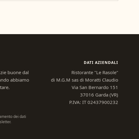
DATI AZIENDALI
izie buone dal
Ristorante "Le Rasole"
uando abbiamo
di M.G.M sas di Moratti Claudio
tare.
Via San Bernardo 151
37016 Garda (VR)
P.IVA: IT 02437900232
amento dei dati
letter.