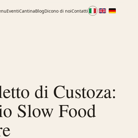
enu
Eventi
Cantina
Blog
Dicono di noi
Contatti
letto di Custoza:
dio Slow Food
re