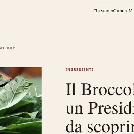
Chi siamo
Camere
M
scoprire
INGREDIENTI
Il Brocco
un Presi
da scopri