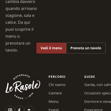
cambia davvero
quando arrivano
stagione, sala e
calice. Da qui
puoi scoprire il
menu o
prenotare un
Vedi il menu
Prenota un tavolo
tavolo.
PERCORSI
GUIDE
Chi siamo
Garda, con cal
Camere
Occasioni speci
Menu
Dormire e cena
Eventi
Esperienze