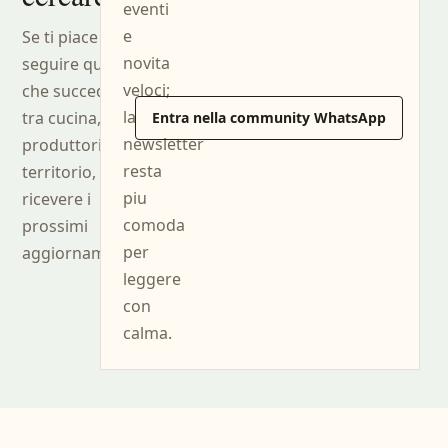
eventi
e
Se ti piace
novita
seguire quello
veloci;
che succede
la
tra cucina, sala,
Entra nella community WhatsApp
newsletter
produttori e
resta
territorio, puoi
piu
ricevere i
comoda
prossimi
per
aggiornamenti.
leggere
con
calma.