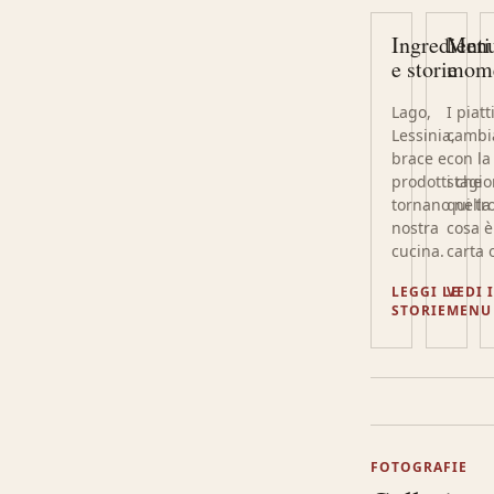
Ingredienti
Menu
e storie
mom
Lago,
I piatt
Lessinia,
cambi
brace e
con la
prodotti che
stagio
tornano nella
qui tr
nostra
cosa è
cucina.
carta 
LEGGI LE
VEDI 
STORIE
MENU
FOTOGRAFIE