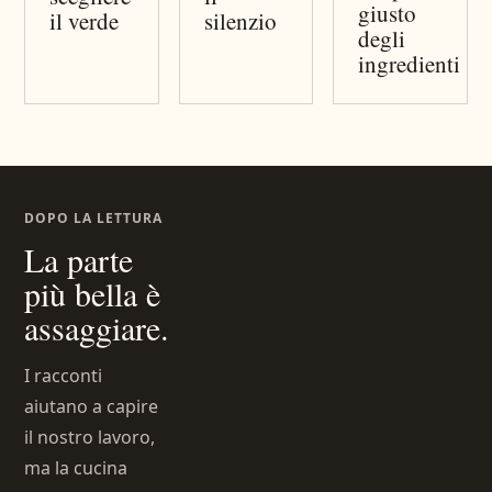
giusto
il verde
silenzio
degli
ingredienti
DOPO LA LETTURA
La parte
più bella è
assaggiare.
I racconti
aiutano a capire
il nostro lavoro,
ma la cucina