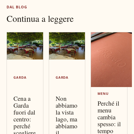
DAL BLOG
Continua a leggere
GARDA
GARDA
MENU
Cena a
Non
Perché il
Garda
abbiamo
menu
fuori dal
la vista
cambia
centro:
lago, ma
spesso: il
perché
abbiamo
tempo
scegliere
il