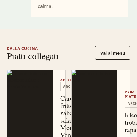
calma.
DALLA CUCINA
Piatti collegati
Vai al menu
ANTIPASTI
ARCHIVIO
PRIMI
Carciofo
PIATTI
fritto,
ARCH
zabaione
Riso
salato,
trota
Monte
rapa
Veronese