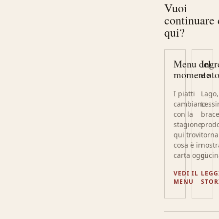
Vuoi
continuare
qui?
Menu del
Ingr
momento
e st
I piatti
Lago,
cambiano
Lessi
con la
brace
stagione:
prodo
qui trovi
torna
cosa è in
nostr
carta oggi.
cucin
VEDI IL
LEGG
MENU
STOR