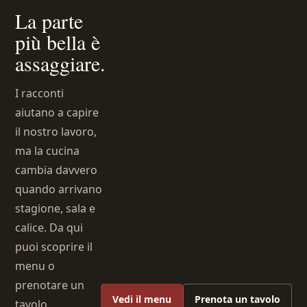
La parte
più bella è
assaggiare.
I racconti
aiutano a capire
il nostro lavoro,
ma la cucina
cambia davvero
quando arrivano
stagione, sala e
calice. Da qui
puoi scoprire il
menu o
prenotare un
Vedi il menu
Prenota un tavolo
tavolo.