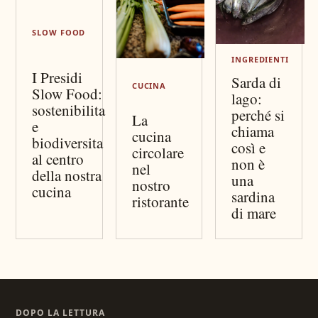
SLOW FOOD
INGREDIENTI
I Presidi
Sarda di
CUCINA
Slow Food:
lago:
sostenibilita
perché si
La
e
chiama
cucina
biodiversita
così e
circolare
al centro
non è
nel
della nostra
una
nostro
cucina
sardina
ristorante
di mare
DOPO LA LETTURA