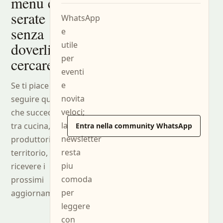
menu e
serate
WhatsApp
senza
e
doverli
utile
per
cercare.
eventi
e
Se ti piace
novita
seguire quello
veloci;
che succede
la
tra cucina, sala,
Entra nella community WhatsApp
newsletter
produttori e
resta
territorio, puoi
piu
ricevere i
comoda
prossimi
per
aggiornamenti.
leggere
con