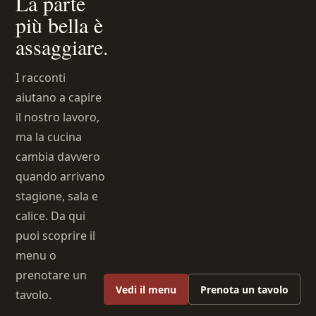
La parte
più bella è
assaggiare.
I racconti
aiutano a capire
il nostro lavoro,
ma la cucina
cambia davvero
quando arrivano
stagione, sala e
calice. Da qui
puoi scoprire il
menu o
prenotare un
Vedi il menu
Prenota un tavolo
tavolo.