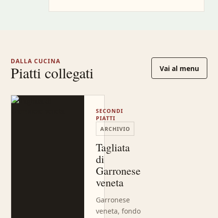
DALLA CUCINA
Piatti collegati
Vai al menu
SECONDI
PIATTI
ARCHIVIO
Tagliata
di
Garronese
veneta
Garronese
veneta, fondo