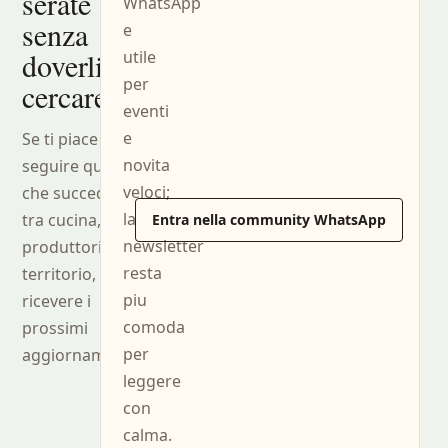
serate
WhatsApp
senza
e
doverli
utile
per
cercare.
eventi
e
Se ti piace
novita
seguire quello
veloci;
che succede
la
tra cucina, sala,
Entra nella community WhatsApp
newsletter
produttori e
resta
territorio, puoi
piu
ricevere i
comoda
prossimi
per
aggiornamenti.
leggere
con
calma.