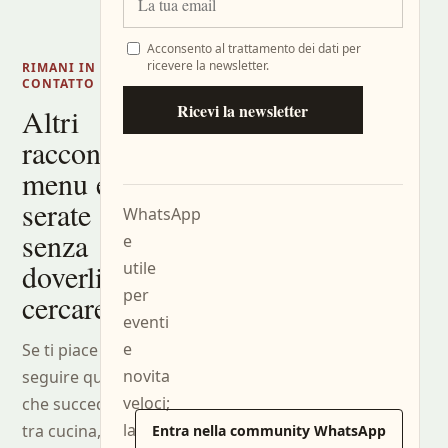
Acconsento al trattamento dei dati per
ricevere la newsletter.
RIMANI IN
CONTATTO
Ricevi la newsletter
Altri
racconti,
menu e
serate
WhatsApp
senza
e
doverli
utile
per
cercare.
eventi
e
Se ti piace
novita
seguire quello
veloci;
che succede
la
tra cucina, sala,
Entra nella community WhatsApp