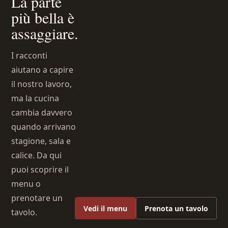
La parte
più bella è
assaggiare.
I racconti
aiutano a capire
il nostro lavoro,
ma la cucina
cambia davvero
quando arrivano
stagione, sala e
calice. Da qui
puoi scoprire il
menu o
prenotare un
Vedi il menu
Prenota un tavolo
tavolo.