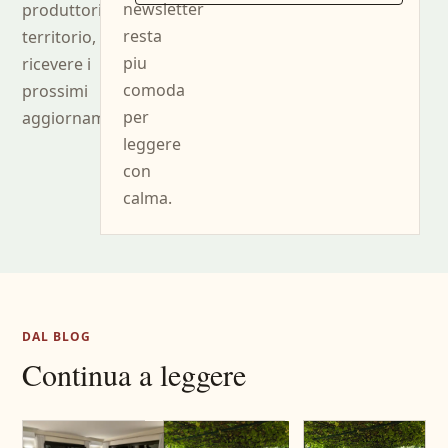
newsletter
produttori e
resta
territorio, puoi
piu
ricevere i
comoda
prossimi
per
aggiornamenti.
leggere
con
calma.
DAL BLOG
Continua a leggere