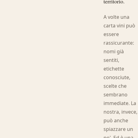
territorio.
A volte una
carta vini può
essere
rassicurante:
nomi già
sentiti,
etichette
conosciute,
scelte che
sembrano
immediate. La
nostra, invece,
può anche
spiazzare un
po'. Ed è una