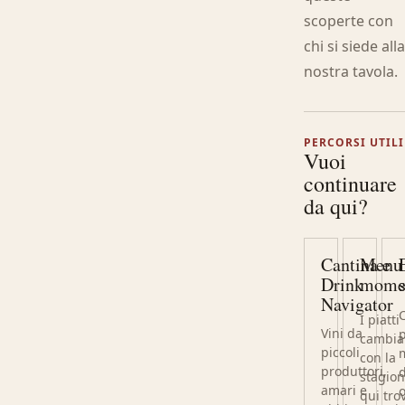
scoperte con
chi si siede all
nostra tavola.
PERCORSI UTILI
Vuoi
continuare
da qui?
Cantina e
Menu 
Drink
mome
Navigator
I piatti
Vini da
cambia
piccoli
con la
produttori,
d
stagion
amari e
qui tro