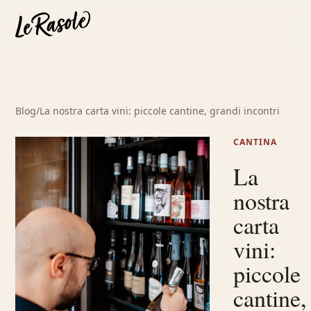
Blog
/
La nostra carta vini: piccole cantine, grandi incontri
CANTINA
La
nostra
carta
vini:
piccole
cantine,