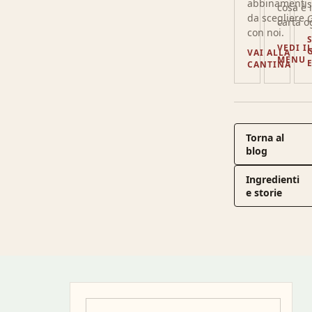
abbinamenti
s
cosa è 
da scegliere
carta o
con noi.
VEDI I
VAI ALLA
MENU
CANTINA
Torna al
blog
Ingredienti
e storie