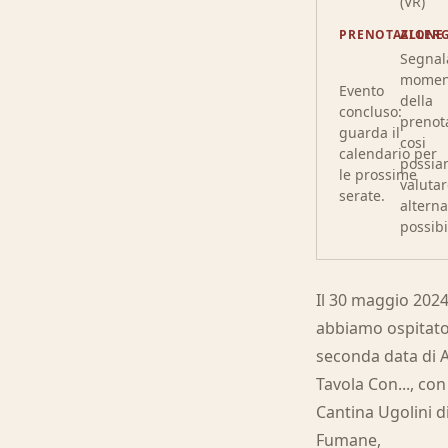
(VR)
PRENOTAZIONE
ALLERG
Segnala
momen
Evento
della
concluso:
prenot
guarda il
cosi
calendario per
possi
le prossime
valutar
serate.
alterna
possibi
Il 30 maggio 202
abbiamo ospitato
seconda data di 
Tavola Con..., con
Cantina Ugolini d
Fumane,