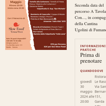
Seconda data del
percorso A Tavol
Con..., in compag
della Cantina
Ugolini di Fuman
INFORMAZIONI
PRATICHE
Prima di
prenotare
QUANDO
DOVE
Ristor
giovedì
Le Raso
30
Via Sa
maggio
Bernar
2024 alle
151,
20:00
Garda