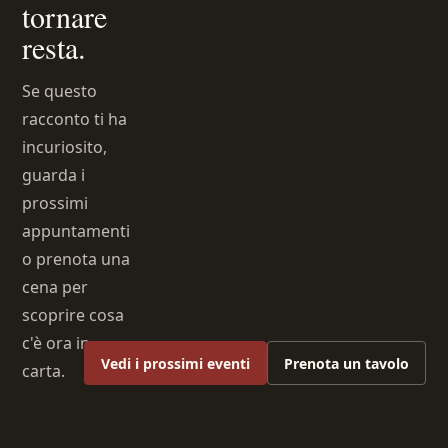
tornare
resta.
Se questo
racconto ti ha
incuriosito,
guarda i
prossimi
appuntamenti
o prenota una
cena per
scoprire cosa
c'è ora in
Vedi i prossimi eventi
Prenota un tavolo
carta.