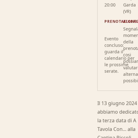
20:00
Garda
(VR)
PRENOTAZIONE
ALLERG
Segnala
momen
Evento
della
concluso:
prenot
guarda il
cosi
calendario per
possi
le prossime
valutar
serate.
alterna
possibi
Il 13 giugno 2024
abbiamo dedicat
la terza data di A
Tavola Con... alla
Cantina Piccoli