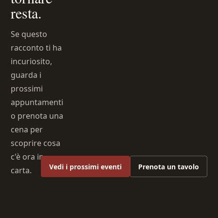
resta.
Se questo
racconto ti ha
incuriosito,
guarda i
prossimi
appuntamenti
o prenota una
cena per
scoprire cosa
c'è ora in
Vedi i prossimi eventi
Prenota un tavolo
carta.