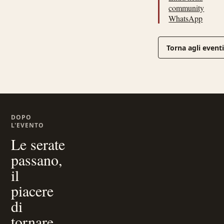
community
WhatsApp
Torna agli event
DOPO
L'EVENTO
Le serate
passano,
il
piacere
di
tornare