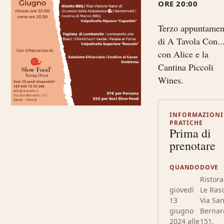
ORE 20:00
Terzo appuntamen
di A Tavola Con..
con Alice e la
Cantina Piccoli
Wines.
INFORMAZIONI
PRATICHE
Prima di
prenotare
QUANDO
DOVE
Ristor
giovedì
Le Raso
13
Via Sa
giugno
Bernar
2024 alle
151,