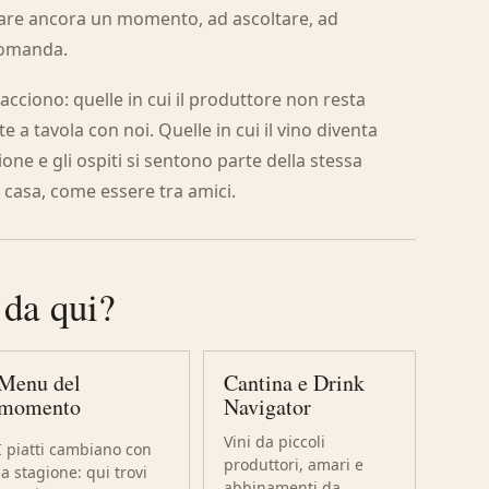
tare ancora un momento, ad ascoltare, ad
domanda.
acciono: quelle in cui il produttore non resta
e a tavola con noi. Quelle in cui il vino diventa
ione e gli ospiti si sentono parte della stessa
casa, come essere tra amici.
 da qui?
Menu del
Cantina e Drink
momento
Navigator
Vini da piccoli
I piatti cambiano con
produttori, amari e
la stagione: qui trovi
abbinamenti da