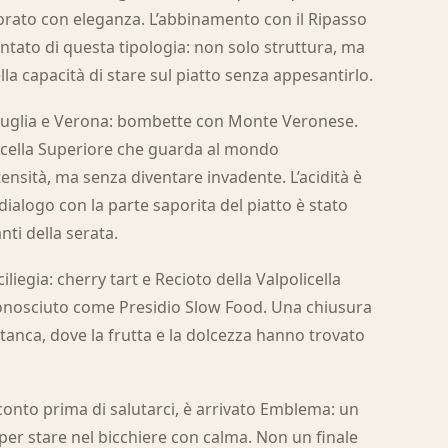
rato con eleganza. L’abbinamento con il Ripasso
tato di questa tipologia: non solo struttura, ma
lla capacità di stare sul piatto senza appesantirlo.
 Puglia e Verona: bombette con Monte Veronese.
olicella Superiore che guarda al mondo
nsità, ma senza diventare invadente. L’acidità è
il dialogo con la parte saporita del piatto è stato
nti della serata.
ciliegia: cherry tart e Recioto della Valpolicella
conosciuto come Presidio Slow Food. Una chiusura
tanca, dove la frutta e la dolcezza hanno trovato
conto prima di salutarci, è arrivato Emblema: un
er stare nel bicchiere con calma. Non un finale