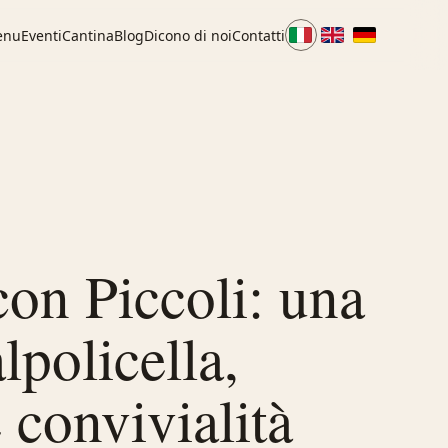
enu
Eventi
Cantina
Blog
Dicono di noi
Contatti
con Piccoli: una
lpolicella,
 convivialità