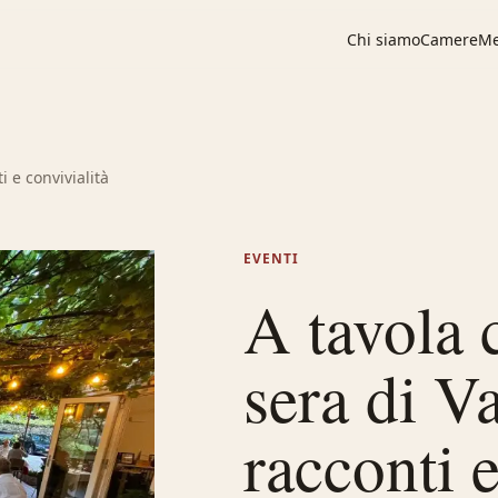
Chi siamo
Camere
M
i e convivialità
EVENTI
A tavola 
sera di Va
racconti e