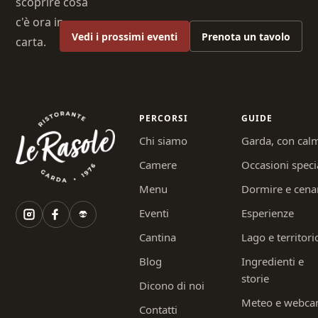
scoprire cosa
c'è ora in
Vedi i prossimi eventi
Prenota un tavolo
carta.
PERCORSI
GUIDE
Chi siamo
Garda, con cal
Camere
Occasioni speci
Menu
Dormire e cena
Eventi
Esperienze
Cantina
Lago e territori
Blog
Ingredienti e
storie
Dicono di noi
Meteo e webc
Contatti