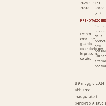
2024 alle
151,
20:00
Garda
(VR)
PRENOTAZIONE
ALLERG
Segnala
momen
Evento
della
concluso:
prenot
guarda il
cosi
calendario per
possi
le prossime
valutar
serate.
alterna
possibi
Il 9 maggio 2024
abbiamo
inaugurato il
percorso A Tavol