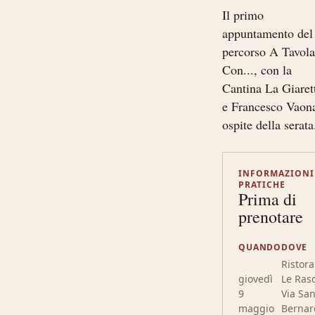
Il primo
appuntamento del
percorso A Tavol
Con..., con la
Cantina La Giaret
e Francesco Vaon
ospite della serata
INFORMAZIONI
PRATICHE
Prima di
prenotare
QUANDO
DOVE
Ristor
giovedì
Le Raso
9
Via Sa
maggio
Bernar